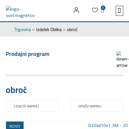
0
SVE
POGO
MAGNE
MAGNET
Trgovina
–
Izdelek Oblika
–
obroč
Prodajni program
obroč
CENEJŠI NAPREJ
DRAŽJI NAPREJ
NOVO