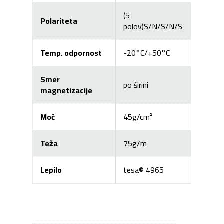
(5
Polariteta
polov)S/N/S/N/S
Temp. odpornost
-20°C/+50°C
Smer
po širini
magnetizacije
Moč
45g/cm²
Teža
75g/m
Lepilo
tesa® 4965