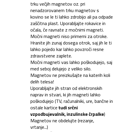
trku večjih magnetov oz. pri
nenadzorovanem trku magnetov s
kovino se le ti lahko zdrobijo ali pa odpade
zaščitna plast. Uporabljajte rokavice in
očala, če ravnate z močnimi magneti.
Močni magneti niso primerni za otroke.
Hranite jih zunaj dosega otrok, saj jih le ti
lahko pojedo kar lahko povzroči resne
zdravstvene zaplete.
Močni magneti vas lahko poškodujejo, saj
med seboj delujejo z veliko silo.
Magnetov ne preizkušajte na katerih koli
delih telesa!
Uporabljajte jih stran od elektronskih
naprav in stvari, ki jih magneti lahko
poškodujejo (TV, računalniki, ure, bančne in
ostale kartice
tudi srčni
vzpodbujevalnik, inzulinske črpalke
)
Magnetov ne obdelujte (rezanje,
vrtanje...)