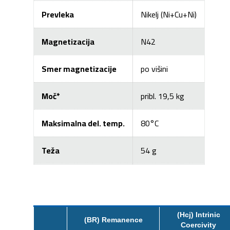
Prevleka
Nikelj (Ni+Cu+Ni)
Magnetizacija
N42
Smer magnetizacije
po višini
Moč*
pribl. 19,5 kg
Maksimalna del. temp.
80°C
Teža
54 g