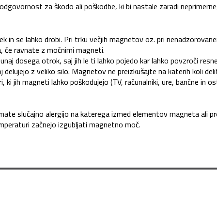
 odgovornost za škodo ali poškodbe, ki bi nastale zaradi neprimer
k in se lahko drobi. Pri trku večjih magnetov oz. pri nenadzorovane
la, če ravnate z močnimi magneti.
unaj dosega otrok, saj jih le ti lahko pojedo kar lahko povzroči res
elujejo z veliko silo. Magnetov ne preizkušajte na katerih koli deli
i, ki jih magneti lahko poškodujejo (TV, računalniki, ure, bančne in os
mate slučajno alergijo na katerega izmed elementov magneta ali prevl
 temperaturi začnejo izgubljati magnetno moč.