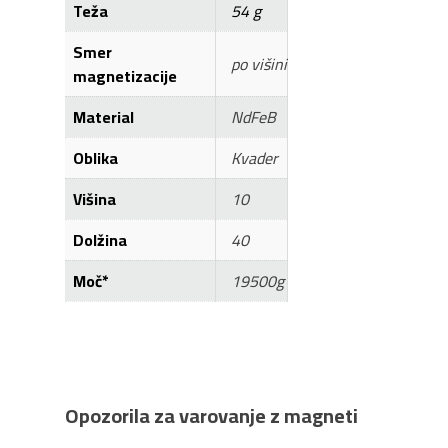
Teža
54 g
Smer
po višini
magnetizacije
Material
NdFeB
Oblika
Kvader
Višina
10
Dolžina
40
Moč*
19500g
Opozorila za varovanje z magneti