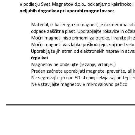
V podjetju Svet Magnetov d.o.o., odklanjamo kakršnokoli
neljubih dogodkov pri uporabi magnetov so:
Material, iz katerega so magneti, je razmeroma krhe
odpade zaščitna plast. Uporabljajte rokavice in oča
Močni magneti niso primerni za otroke. Hranite jih z
Močni magneti vas lahko poškodujejo, saj med seboj d
Uporabljajte jih stran od elektronskih naprav in stvar
črpalke
)
Magnetov ne obdelujte (rezanje, vrtanje...)
Preden začnete uporabljati magnete, preverite, ali i
Ne segrevajte jih nad 80 stopinj celzija saj pri tej
Ne vstavljajte magnetov v mikrovalovno pečico