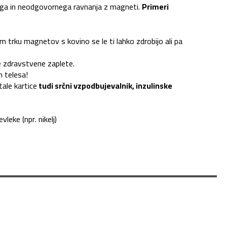
nega in neodgovornega ravnanja z magneti.
Primeri
m trku magnetov s kovino se le ti lahko zdrobijo ali pa
ne zdravstvene zaplete.
h telesa!
tale kartice
tudi srčni vzpodbujevalnik, inzulinske
eke (npr. nikelj)