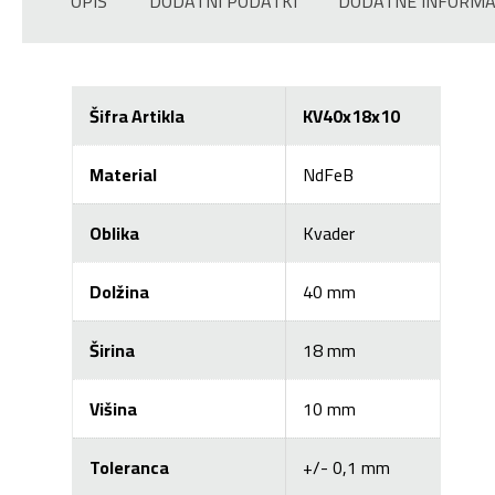
OPIS
DODATNI PODATKI
DODATNE INFORMA
Šifra Artikla
KV40x18x10
Material
NdFeB
Oblika
Kvader
Dolžina
40 mm
Širina
18 mm
Višina
10 mm
Toleranca
+/- 0,1 mm