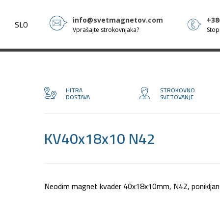
info@svetmagnetov.com
+38
A
SLO
Vprašajte strokovnjaka?
Stopi
HITRA
STROKOVNO
DOSTAVA
SVETOVANJE
KV40x18x10 N42
Neodim magnet kvader 40x18x10mm, N42, ponikljan