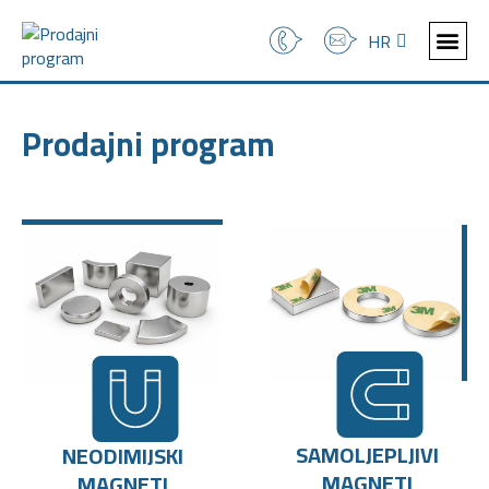
SL
HR
PRODAJ
ČESTO POSTAV
Prodajni program
SAMOLJEPLJIVI
NEODIMIJSKI
MAGNETI
MAGNETI