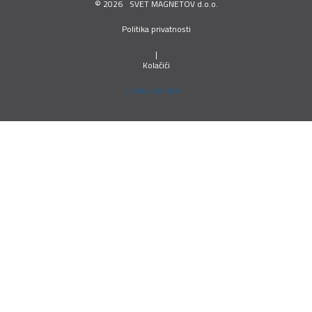
©
2026
SVET MAGNETOV d.o.o.
Politika privatnosti
|
Kolačići
izrada stranice