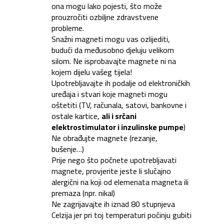
ona mogu lako pojesti, što može
prouzročiti ozbiljne zdravstvene
probleme.
Snažni magneti mogu vas ozlijediti,
budući da međusobno djeluju velikom
silom. Ne isprobavajte magnete ni na
kojem dijelu vašeg tijela!
Upotrebljavajte ih podalje od elektroničkih
uređaja i stvari koje magneti mogu
oštetiti (TV, računala, satovi, bankovne i
ostale kartice,
ali i srčani
elektrostimulator i inzulinske pumpe
)
Ne obrađujte magnete (rezanje,
bušenje…)
Prije nego što počnete upotrebljavati
magnete, provjerite jeste li slučajno
alergični na koji od elemenata magneta ili
premaza (npr. nikal)
Ne zagrijavajte ih iznad 80 stupnjeva
Celzija jer pri toj temperaturi počinju gubiti